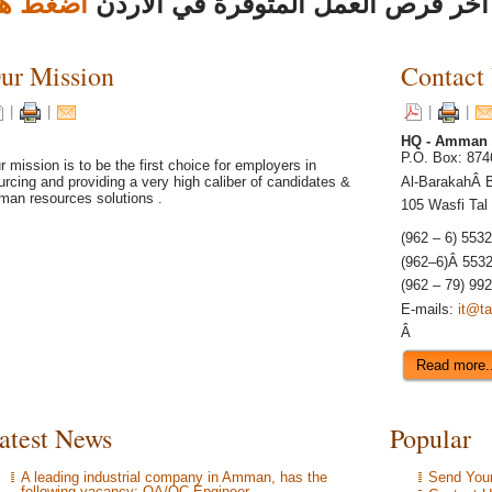
خر فرص العمل المتوفرة في الاردن
اضغط هن
ur Mission
Contact
|
|
|
|
HQ - Amman 
P.O. Box: 87
r mission is to be the first choice for employers in
urcing and providing a very high caliber of candidates &
Al-BarakahÂ
B
man resources solutions .
105 Wasfi Tal 
(962 – 6) 553
(962
–
6)Â
553
(962 – 79) 99
E-mails:
it@ta
Â
Read more..
atest News
Popular
A leading industrial company in Amman, has the
Send You
following vacancy: QA/QC Engineer