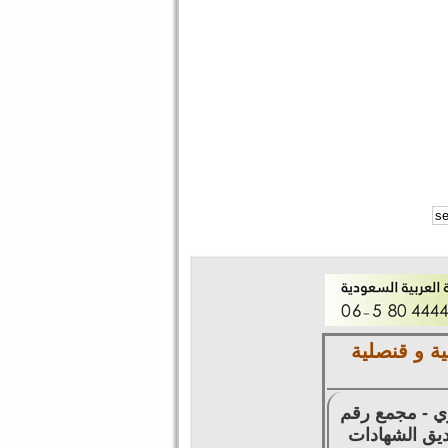
ة و قنصلية
زي - مجمع رقم