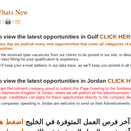
hats New
ny Dubai, UAE is seeking job vacancies: Draftsman Engineer – Aluminium Fa
|
|
ny Dubai, UAE is seeking job vacancies: Site Engineer – Aluminium Fabricati
o view the latest opportunities in Gulf
CLICK HER
ery day we publish many new opportunities that cover all categories of 
untries.
ny Dubai, UAE is seeking job vacancies: Project Manager – Fabrication & F
l the received open vacancies from our clients to be posted in our site, in deta
e best fitting for your qualification & experience.
’ll keep your e-mail address in our data base, as we’ll keep you posted in all
ny Dubai, UAE is seeking job vacancies: General Accountant (2 Positions) »
o view the latest opportunities in Jordan
CLICK 
rget Recruitment company proud to submit this Page Greeting to the Jordania
e Hashemite Kingdom of Jordan, where we will publish all the advertisements 
arge, candidates can apply for these opportunities directly to the company decl
l companies operating in Jordan are welcome to send us their Advertisements
خر فرص العمل المتوفرة في الخليج
اضغط هن