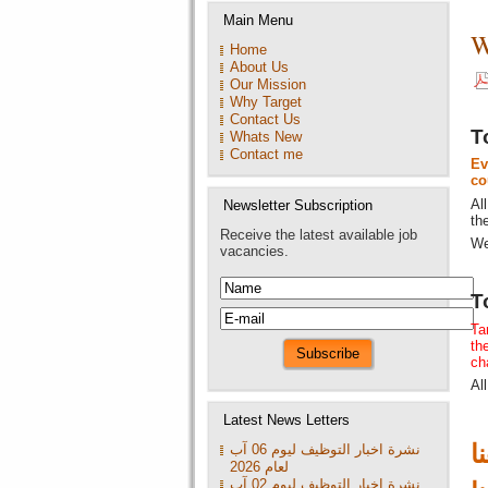
Main Menu
July 2026 16:16
W
Home
A leading compa
About Us
Our Mission
2026 16:15
Why Target
Contact Us
A leading compa
T
Whats New
Contact me
July 2026 16:15
Ev
co
A leading compa
Al
Newsletter Subscription
th
16:14
Receive the latest available job
We
vacancies.
A leading compa
T
Ta
th
ch
Al
Latest News Letters
ا
نشرة اخبار التوظيف ليوم 06 آب
لعام 2026
نشرة اخبار التوظيف ليوم 02 آب