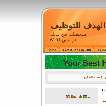
لهدف للتوظيف
مستقبلك بين يديك
ترخيص 6101
Home
Latest Jobs In Gulf
Lates
.
27 July 2026 16
H
A leading compa
English
عربي
A leading compa
A leading compa