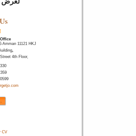
لعرض آ
 Us
Office
46 Amman 11121 HKJ
uilding
,
Street
4th Floor,
2330
2359
20599
rgetjo.com
.
r CV